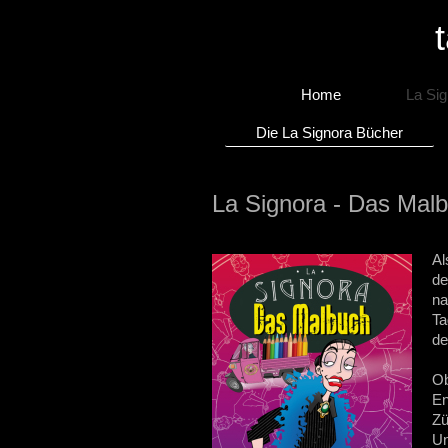
Home
La Si
Die La Signora Bücher
La Signor
Al
de
na
Ta
de
Ob
En
Zü
Un