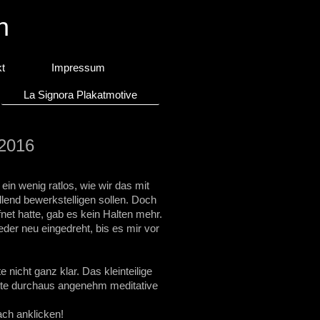
n
t
Impressum
La Signora Plakatmotive
16
in wenig ratlos, wie wir das mit
lend bewerkstelligen sollen. Doch
t hatte, gab es kein Halten mehr.
er neu eingedreht, bis es mir vor
 nicht ganz klar. Das kleinteilige
tte durchaus angenehm meditative
ach anklicken!