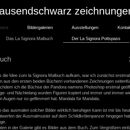
tausendschwarz zeichnunge
gnora
Bildergalerien
Ausstellungen
Kontak
Das La Signora Malbuch
Der La Signora Pottspass
a - Das Malbuch 20
s die Idee zum la Signora Malbuch aufkam, war ich zunächst erstmal e
n aus den ersten beiden Büchern vorhandenen Zeichnungen seitenfül
chdem ich die Büchse der Pandora namens Photoshop erstmal geöffne
ge- und Nächtelang wurden Figuren kopiert und immer und immer wied
n Augen nur so geflimmert hat. Mandala für Mandala.
 das ausmalen solcher Bilder wirklich beruhigen kann ist mir bis heute
twerfen der Ausmalmuster auf dem Schildkrötenpanzer hingegen ha
ge.
ten in der Galerie gibt es Bilder aus dem Buch. Zum Vergrößern einf